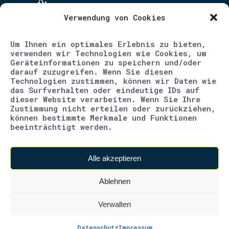
Über uns
Verwendung von Cookies
Unternehmen
Um Ihnen ein optimales Erlebnis zu bieten,
Blog
verwenden wir Technologien wie Cookies, um
Geräteinformationen zu speichern und/oder
Karriere
darauf zuzugreifen. Wenn Sie diesen
Technologien zustimmen, können wir Daten wie
Kontakt
das Surfverhalten oder eindeutige IDs auf
dieser Website verarbeiten. Wenn Sie Ihre
Impressum
Zustimmung nicht erteilen oder zurückziehen,
können bestimmte Merkmale und Funktionen
beeinträchtigt werden.
Datenschutz
AGB
Alle akzeptieren
Ablehnen
Verwalten
Datenschutz
Impressum