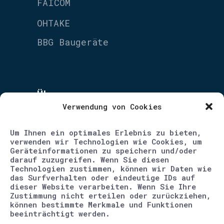
FAICOM
OHTAKE
BBG Baugeräte
Über uns
Verwendung von Cookies
Unternehmen
Um Ihnen ein optimales Erlebnis zu bieten,
Blog
verwenden wir Technologien wie Cookies, um
Geräteinformationen zu speichern und/oder
Karriere
darauf zuzugreifen. Wenn Sie diesen
Technologien zustimmen, können wir Daten wie
Kontakt
das Surfverhalten oder eindeutige IDs auf
dieser Website verarbeiten. Wenn Sie Ihre
Impressum
Zustimmung nicht erteilen oder zurückziehen,
können bestimmte Merkmale und Funktionen
beeinträchtigt werden.
Datenschutz