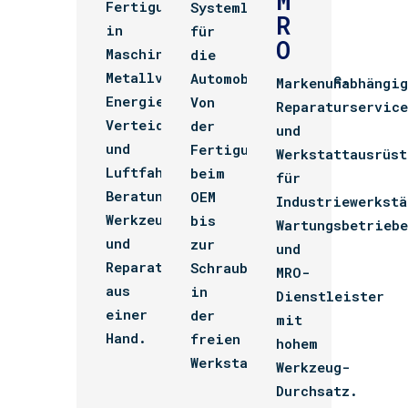
M
Fertigungsprozesse
Systemlösungen
R
in
für
O
Maschinenbau,
die
Metallverarbeitung,
Automobilindustrie.
Markenunabhängig
Energie,
Von
Reparaturservice
Verteidigung
der
und
und
Fertigungslinie
Werkstattausrüst
Luftfahrt.
beim
für
Beratung,
OEM
Industriewerkstä
Werkzeug
bis
Wartungsbetriebe
und
zur
und
Reparatur
Schraubtechnik
MRO-
aus
in
Dienstleister
einer
der
mit
Hand.
freien
hohem
Werkstatt.
Werkzeug-
Durchsatz.