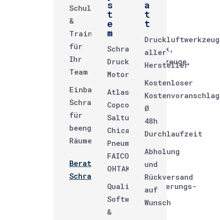
s
a
Schulungen
t
t
&
e
t
m
Trainings
Druckluftwerkzeug
für
Schraubtechnik,
aller
Ihr
Druckluftwerkzeuge,
Hersteller
Team
Motoren
Kostenloser
Einbau-
Atlas
Kostenvoranschlag
Schraublösungen
Copco,
Ø
für
Saltus,
48h
beengte
Chicago
Durchlaufzeit
Räume
Pneumatic,
Abholung
FAICOM,
Beratung
und
OHTAKE
Schraubtechnik →
Rückversand
Qualitätssicherungs-
auf
Software
Wunsch
&