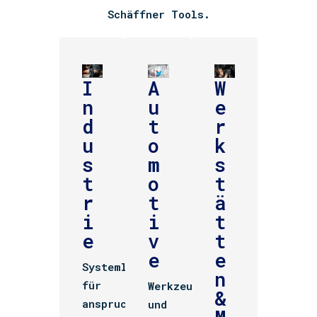
Schäffner Tools.
I
A
W
n
u
e
d
t
r
u
o
k
s
m
s
t
o
t
r
t
ä
i
i
t
e
v
t
e
e
Systemlösungen
n
für
Werkzeug-
&
anspruchsvolle
und