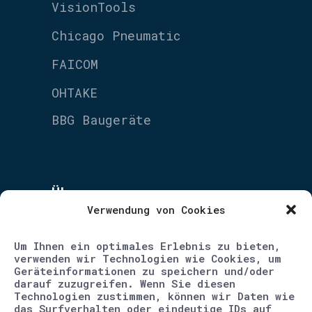
VisionTools
Chicago Pneumatic
FAICOM
OHTAKE
BBG Baugeräte
Über uns
Verwendung von Cookies
Unternehmen
Um Ihnen ein optimales Erlebnis zu bieten,
Blog
verwenden wir Technologien wie Cookies, um
Geräteinformationen zu speichern und/oder
Karriere
darauf zuzugreifen. Wenn Sie diesen
Technologien zustimmen, können wir Daten wie
Kontakt
das Surfverhalten oder eindeutige IDs auf