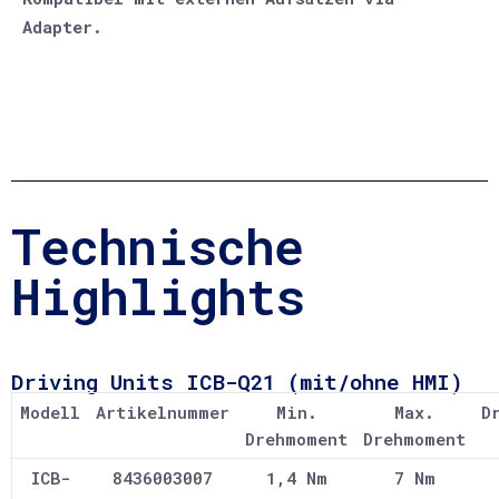
Adapter.
Technische
Highlights
Driving Units ICB-Q21 (mit/ohne HMI)
Modell
Artikelnummer
Min.
Max.
D
Drehmoment
Drehmoment
ICB-
8436003007
1,4 Nm
7 Nm