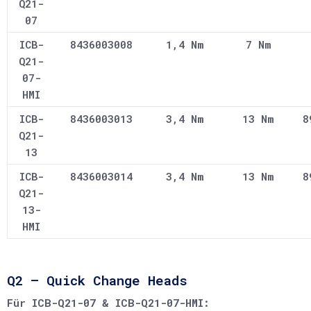
Q21-
07
ICB-
8436003008
1,4 Nm
7 Nm
Q21-
07-
HMI
ICB-
8436003013
3,4 Nm
13 Nm
8
Q21-
13
ICB-
8436003014
3,4 Nm
13 Nm
8
Q21-
13-
HMI
Q2 – Quick Change Heads
Für ICB-Q21-07 & ICB-Q21-07-HMI: