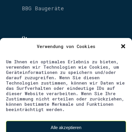
BBG Baugeräte
Über uns
Verwendung von Cookies
Unternehmen
Um Ihnen ein optimales Erlebnis zu bieten,
Blog
verwenden wir Technologien wie Cookies, um
Geräteinformationen zu speichern und/oder
Karriere
darauf zuzugreifen. Wenn Sie diesen
Technologien zustimmen, können wir Daten wie
Kontakt
das Surfverhalten oder eindeutige IDs auf
dieser Website verarbeiten. Wenn Sie Ihre
Impressum
Zustimmung nicht erteilen oder zurückziehen,
können bestimmte Merkmale und Funktionen
beeinträchtigt werden.
Datenschutz
AGB
Alle akzeptieren