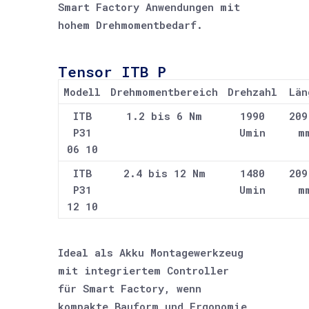
Smart Factory Anwendungen mit
hohem Drehmomentbedarf.
Tensor ITB P
Modell
Drehmomentbereich
Drehzahl
Län
ITB
1.2 bis 6 Nm
1990
209
P31
Umin
m
06 10
ITB
2.4 bis 12 Nm
1480
209
P31
Umin
m
12 10
Ideal als Akku Montagewerkzeug
mit integriertem Controller
für Smart Factory, wenn
kompakte Bauform und Ergonomie