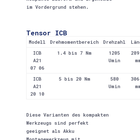
im Vordergrund stehen.
Tensor ICB
Modell
Drehmomentbereich
Drehzahl
Län
ICB
1.4 bis 7 Nm
1205
289
A21
Umin
m
07 06
ICB
5 bis 20 Nm
580
306
A21
Umin
m
20 10
Diese Varianten des kompakten
Werkzeugs sind perfekt
geeignet als Akku
Montagewerkzeug mit