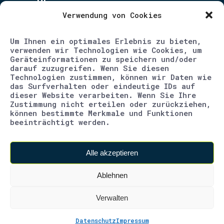
Über uns
Verwendung von Cookies
Unternehmen
Um Ihnen ein optimales Erlebnis zu bieten,
Blog
verwenden wir Technologien wie Cookies, um
Geräteinformationen zu speichern und/oder
Karriere
darauf zuzugreifen. Wenn Sie diesen
Technologien zustimmen, können wir Daten wie
Kontakt
das Surfverhalten oder eindeutige IDs auf
dieser Website verarbeiten. Wenn Sie Ihre
Impressum
Zustimmung nicht erteilen oder zurückziehen,
können bestimmte Merkmale und Funktionen
beeinträchtigt werden.
Datenschutz
AGB
Alle akzeptieren
Ablehnen
Verwalten
Datenschutz
Impressum