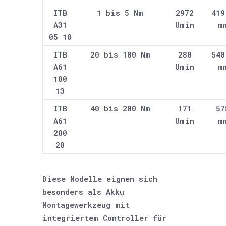
ITB
1 bis 5 Nm
2972
419
A31
Umin
m
05 10
ITB
20 bis 100 Nm
280
540
A61
Umin
m
100
13
ITB
40 bis 200 Nm
171
57
A61
Umin
m
200
20
Diese Modelle eignen sich
besonders als Akku
Montagewerkzeug mit
integriertem Controller für