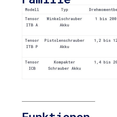
Modell
Typ
Drehmomentb
Tensor
Winkelschrauber
1 bis 200
ITB A
Akku
Tensor
Pistolenschrauber
1,2 bis 1
ITB P
Akku
Tensor
Kompakter
1,4 bis 2
ICB
Schrauber Akku
Funktionen